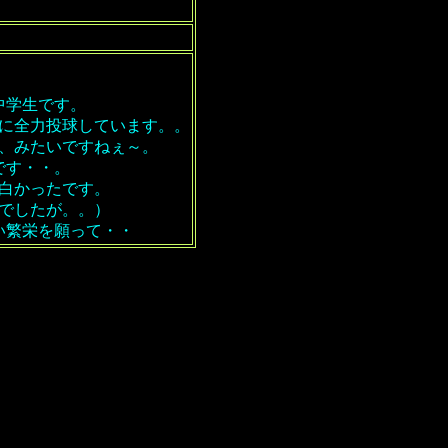
中学生です。
に全力投球しています。。
、みたいですねぇ～。
です・・。
白かったです。
でしたが。。）
い繁栄を願って・・