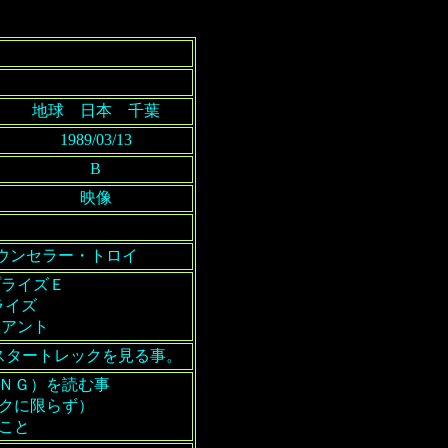
地球 日本 千葉
1989/03/13
B
映像
カウンセラー・トロイ
ープライズＥ
ライズ
イアント
スタートレックを見る事。
ＮＧ）を読む事
クに限らず）
こと