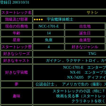
登録日 2003/10/31
スタートレック名
サトシ
階級及び部署
●●●●
宇宙艦隊操舵士
現在の任務地
NCC-1701-E
出生地
年齢
14
誕生日
星座
魚座
血液型
スタートレック歴
4
好きなジャンル
好きなシリーズ
TNG
好きなキャスト
ガイナン， ラクサナ・トロイ， 
NCC-1701-E エンタ
好きな宇宙艦
NX-01 エンタープ
NX-74205 ディファ
夢
公認会計士， アメリカで生の（撮影）
スタートレックの小説（特にＴ
趣味
映画を見る事（スタートレッ
クラリネットを吹く