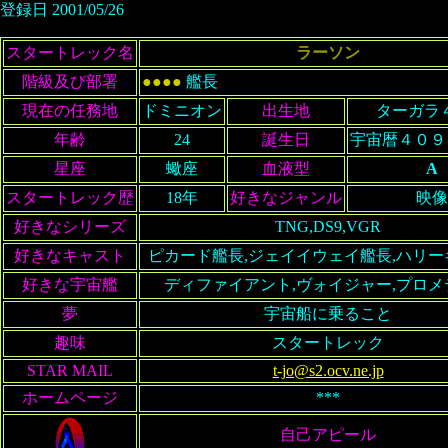
登録日 2001/05/26
スタートレック名
ラーソン
階級及び部署
●●●●
艦長
現在の任務地
ドミニオン
出生地
ターガラ
年齢
24
誕生日
宇宙暦４０９
星座
蠍座
血液型
A
スタートレック歴
18年
好きなジャンル
映像
好きなシリーズ
TNG,DS9,VGR
好きなキャスト
ピカード艦長,ジェイイウェイ艦長,ハリー
好きな宇宙艦
ディファイアント,ヴォイジャー,プロメ
夢
宇宙船に乗ること
趣味
スタートレック
STAR MAIL
t-jo@s2.ocv.ne.jp
ホームページ
***
自己アピール