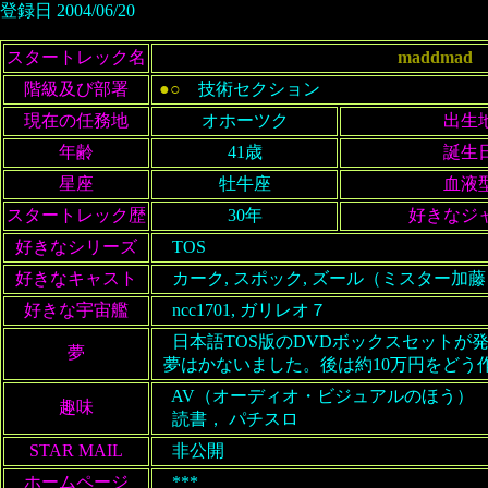
登録日 2004/06/20
スタートレック名
maddmad
階級及び部署
●○
技術セクション
現在の任務地
オホーツク
出生
年齢
41歳
誕生
星座
牡牛座
血液
スタートレック歴
30年
好きなジ
好きなシリーズ
TOS
好きなキャスト
カーク, スポック, ズール（ミスター加藤
好きな宇宙艦
ncc1701, ガリレオ７
日本語TOS版のDVDボックスセットが
夢
夢はかないました。後は約10万円をどう
AV（オーディオ・ビジュアルのほう）
趣味
読書， パチスロ
STAR MAIL
非公開
ホームページ
***