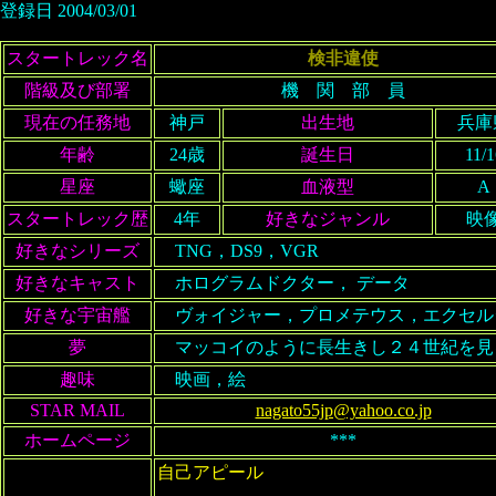
登録日 2004/03/01
スタートレック名
検非違使
階級及び部署
機 関 部 員
現在の任務地
神戸
出生地
兵庫
年齢
24歳
誕生日
11/1
星座
蠍座
血液型
A
スタートレック歴
4年
好きなジャンル
映
好きなシリーズ
TNG，DS9，VGR
好きなキャスト
ホログラムドクター， データ
好きな宇宙艦
ヴォイジャー，プロメテウス，エクセル
夢
マッコイのように長生きし２４世紀を見
趣味
映画，絵
STAR MAIL
nagato55jp@yahoo.co.jp
ホームページ
***
自己アピール