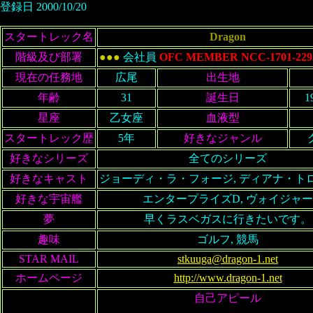
登録日 2000/10/20
スタートレック名
Dragon
階級及び部署
●●●
会社員
OFC MEMBER NCC-1701-229
現在の任務地
広尾
出生地
年齢
31
誕生日
1
星座
乙女座
血液型
スタートレック歴
5年
好きなジャンル
好きなシリーズ
全てのシリーズ
好きなキャスト
ジョーディ・ラ・フォージ, ディアナ・トロ
好きな宇宙艦
エンタープライズD, ヴォイジャー
夢
早くラスベガスに行きたいです。
趣味
ゴルフ, 競馬
STAR MAIL
stkuuga@dragon-1.net
ホームページ
http://www.dragon-1.net
自己アピール