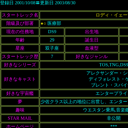
登録日 2001/10/08〓更新日 2003/08/30
スタートレック名
ロディ・イェー
階級及び部署
●○
医療部
現在の任務地
DS9
出生地
年齢
29
誕生日
星座
双子座
血液型
スタートレック歴
7
好きなジャンル
好きなシリーズ
TOS,TNG,DS
アレクサンダー・シ
好きなキャスト
ディフォレスト・
ブレント・スパイ
好きな宇宙艦
エンタープライ
夢
少佐クラス以上の地位に出世し、エンター
趣味
ウエスタン乗馬,音楽
STAR MAIL
非公開
ホームページ
***